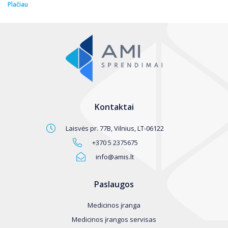
Plačiau
Pl
Kontaktai
Laisvės pr. 77B, Vilnius, LT-06122
+370 5 2375675
info@amis.lt
Paslaugos
Medicinos įranga
Medicinos įrangos servisas