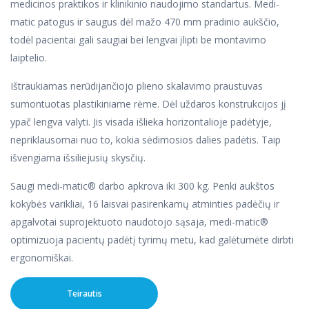
medicinos praktikos ir klinikinio naudojimo standartus. Medi-
Neštuvai
Paciento gyvybinių parametrų stebėjimo monitoriai
Daugiafunkciniai drenažo kateteriai ir
Slaugos priemonės naujagimiams ir suaugusiems
Slaugos ir pacientų priežiūrai
Defibriliacijai ir kardiologijai
matic patogus ir saugus dėl mažo 470 mm pradinio aukščio,
priedai
Nerūdijančio plieno baldai
Deguonies koncentratoriai
Akušerijai ir pediatrijai
Akušerija ir ginekologija
todėl pacientai gali saugiai bei lengvai įlipti be montavimo
Naujagimių priežiūrai
Minkštųjų audinių biopsija ir priedai
Antipraguliniai čiužiniai
Siurbimo įrenginiai
laiptelio.
Valdymui, vertinimui, apibendrinimui
Vakuuminiai ekstraktoriai Kiwi
Anestezijos, reanimacijos ir intensyvios slaugos
Kraujagyslių prieigoms
Endomiokardo biopsija
Neįgaliųjų vežimėliai
priemonės suaugusiems, vaikams ir naujagimiams
Didelio srauto deguonies sistemos
Naujagimių apsauga nuo hipotermijos
Ištraukiamas nerūdijančiojo plieno skalavimo praustuvas
Ultragarso mokymams
Kaulų ir kaulų čiulpų biopsija
Kvėpavimo terapijos priemonės
Slaugos priemonės namuose
sumontuotas plastikiniame rėme. Dėl uždaros konstrukcijos jį
Virkštelės spaustukai
Priemonės infuzijai
Pirmoji pagalba ir gaivinimas
ypač lengva valyti. Jis visada išlieka horizontalioje padėtyje,
Kvėpavimo terapijos priemonės
Kabliukai amniocentezei
nepriklausomai nuo to, kokia sėdimosios dalies padėtis. Taip
Priemonės centrinės venos ir periferinės
Maitinimo zondai ir jų fiksatoriai
Paklotai gimdyvei ir naujagimiams
centrinės venos prieigai
išvengiama išsiliejusių skysčių.
Atsiurbimo kateteriai
Vaisiaus kraujo ėmimo rinkiniai
Priemonės infuzijoms
Saugi medi-matic® darbo apkrova iki 300 kg. Penki aukštos
Porto tipo adatos
Elastiniai daviklio fiksavimo diržai
Intensyvios slaugos priemonės
kokybės varikliai, 16 laisvai pasirenkamų atminties padėčių ir
Tracheostomijos priemonės
Skysčių surinkimo maišai
Maitinimo priemonės
apgalvotai suprojektuoto naudotojo sąsaja, medi-matic®
Pulsoksimetro daviklio fiksatoriai
Akušeriniai dopleriai
optimizuoja pacientų padėtį tyrimų metu, kad galėtumėte dirbti
Priemonės regioninei anestezijai
Antipraguliniai geliniai čiužiniai ir
ergonomiškai.
pozicionavimo pagalvėlės
Siurbliams filtrai ir siurbimo žarnelės
Teirautis