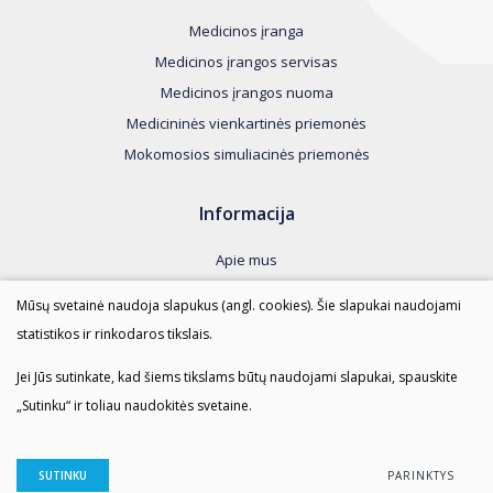
Medicinos įranga
Medicinos įrangos servisas
Medicinos įrangos nuoma
Medicininės vienkartinės priemonės
Mokomosios simuliacinės priemonės
Informacija
Apie mus
Kontaktai
Mūsų svetainė naudoja slapukus (angl. cookies). Šie slapukai naudojami
Taisyklės
statistikos ir rinkodaros tikslais.
Duomenų apsauga
Jei Jūs sutinkate, kad šiems tikslams būtų naudojami slapukai, spauskite
„Sutinku“ ir toliau naudokitės svetaine.
AMI SPRENDIMAI © 2023 Visos teisės saugomos.
Duomenų apsauga
SUTINKU
PARINKTYS
Sukurta:
TEXUS