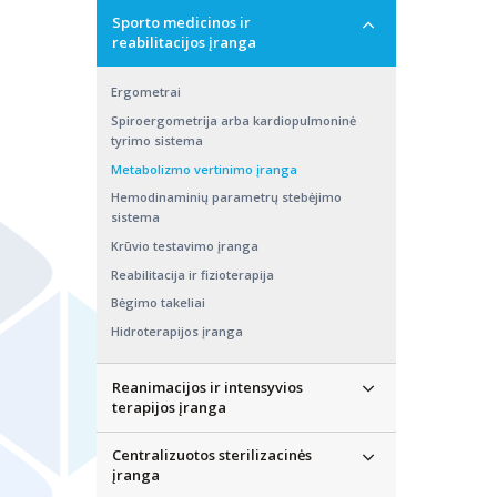
Paciento gyvybinių parametrų stebėjimo
Sporto medicinos ir
monitoriai
Elektrokardiografai
reabilitacijos įranga
Operacininiai stalai
Ramybės elektrokardiografai
Operacininiai šviestuvai
Defibriliatoriai
Ergometrai
Konsolės
Krūvio testavimo įranga
Spiroergometrija arba kardiopulmoninė
Raumenų relaksacijos vertinimo įranga
Ilgalaikio monitoravimo sistemos
tyrimo sistema
Anestetinių dujų garintuvai
Veloergometrai
Metabolizmo vertinimo įranga
Vakuumo atsiurbėjai
Spiroergometrija arba kardiopulmoninė
Hemodinaminių parametrų stebėjimo
tyrimo sistema
sistema
Deguonies drėkintuvai
Bevielės diagnostikos įranga
Krūvio testavimo įranga
DPV aparatai
Reabilitacija ir fizioterapija
Elektriniai ir kompresiniai turniketai
Bėgimo takeliai
Neurochirurginiai dopleriai
Hidroterapijos įranga
Neurochirurginiai instrumentai
Chirurginiai instrumentai
Reanimacijos ir intensyvios
Neurochirurginiai klipsai
terapijos įranga
Neurochirurginiai galvos fiksavimo rėmai
Centralizuotos sterilizacinės
Dirbtinės plaučių ventiliacijos prietaisai
įranga
Drėkintuvai - šildytuvai