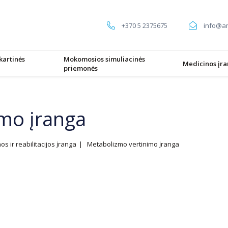
+370 5 2375675
info@am
kartinės
Mokomosios simuliacinės
Medicinos įr
priemonės
mo įranga
s ir reabilitacijos įranga
Metabolizmo vertinimo įranga