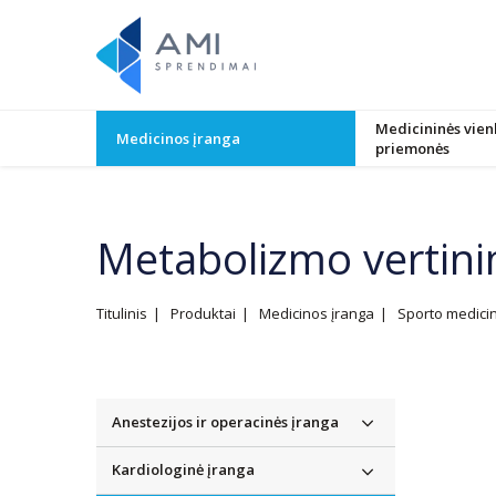
Medicininės vien
Medicinos įranga
priemonės
Metabolizmo vertini
Titulinis
Produktai
Medicinos įranga
Sporto medicino
Anestezijos ir operacinės įranga
Kardiologinė įranga
Anestezijos prietaisai