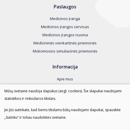
Paslaugos
Medicinos įranga
Medicinos įrangos servisas
Medicinos įrangos nuoma
Medicininės vienkartinės priemonės
Mokomosios simuliacinės priemonės
Informacija
Apie mus
Kontaktai
Mūsų svetainė naudoja slapukus (angl. cookies). Šie slapukai naudojami
Taisyklės
statistikos ir rinkodaros tikslais.
Duomenų apsauga
Jei Jūs sutinkate, kad šiems tikslams būtų naudojami slapukai, spauskite
„Sutinku“ ir toliau naudokitės svetaine.
AMI SPRENDIMAI © 2023 Visos teisės saugomos.