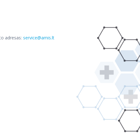
što adresas:
service@amis.lt