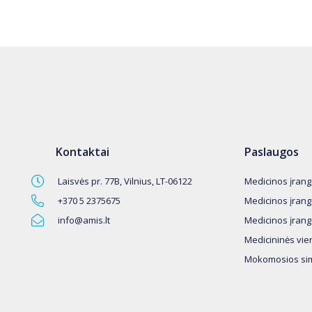
Kontaktai
Paslaugos
Laisvės pr. 77B, Vilnius, LT-06122
Medicinos įrang
+370 5 2375675
Medicinos įrang
info@amis.lt
Medicinos įran
Medicininės vie
Mokomosios sim