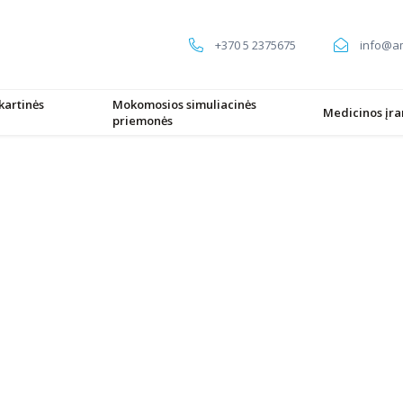
+370 5 2375675
info@am
kartinės
Mokomosios simuliacinės
Medicinos įr
priemonės