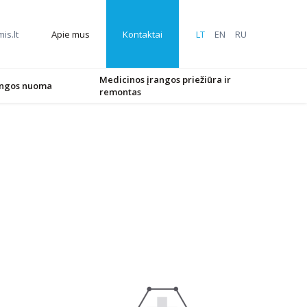
is.lt
LT
EN
RU
Apie mus
Kontaktai
Medicinos įrangos priežiūra ir
angos nuoma
remontas