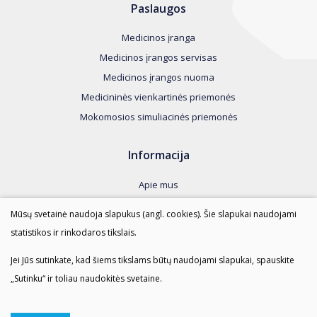
Paslaugos
Medicinos įranga
Medicinos įrangos servisas
Medicinos įrangos nuoma
Medicininės vienkartinės priemonės
Mokomosios simuliacinės priemonės
Informacija
Apie mus
Kontaktai
Mūsų svetainė naudoja slapukus (angl. cookies). Šie slapukai naudojami
Taisyklės
statistikos ir rinkodaros tikslais.
Duomenų apsauga
Jei Jūs sutinkate, kad šiems tikslams būtų naudojami slapukai, spauskite
„Sutinku“ ir toliau naudokitės svetaine.
AMI SPRENDIMAI © 2023 Visos teisės saugomos.
Duomenų apsauga