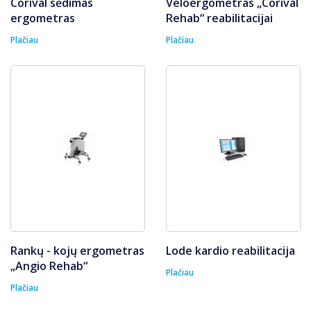
Corival sėdimas
Veloergometras „Corival
ergometras
Rehab“ reabilitacijai
Plačiau
Plačiau
Rankų - kojų ergometras
Lode kardio reabilitacija
„Angio Rehab“
Plačiau
Plačiau