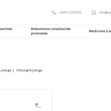
+370 5 2375675
info@am
kartinės
Mokomosios simuliacinės
Medicinos įr
priemonės
s įranga
Chirurginė įranga