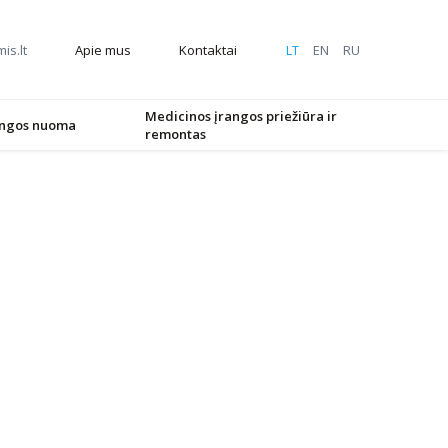
is.lt
LT
EN
RU
Apie mus
Kontaktai
Medicinos įrangos priežiūra ir
angos nuoma
remontas