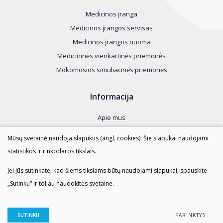
Medicinos įranga
Medicinos įrangos servisas
Medicinos įrangos nuoma
Medicininės vienkartinės priemonės
Mokomosios simuliacinės priemonės
Informacija
Apie mus
Kontaktai
Mūsų svetainė naudoja slapukus (angl. cookies). Šie slapukai naudojami
Taisyklės
statistikos ir rinkodaros tikslais.
Duomenų apsauga
Jei Jūs sutinkate, kad šiems tikslams būtų naudojami slapukai, spauskite
„Sutinku“ ir toliau naudokitės svetaine.
AMI SPRENDIMAI © 2023 Visos teisės saugomos.
Duomenų apsauga
SUTINKU
PARINKTYS
Sukurta:
TEXUS