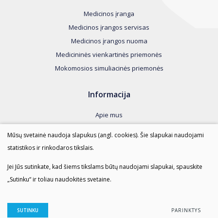
Medicinos įranga
Medicinos įrangos servisas
Medicinos įrangos nuoma
Medicininės vienkartinės priemonės
Mokomosios simuliacinės priemonės
Informacija
Apie mus
Kontaktai
Mūsų svetainė naudoja slapukus (angl. cookies). Šie slapukai naudojami
Taisyklės
statistikos ir rinkodaros tikslais.
Duomenų apsauga
Jei Jūs sutinkate, kad šiems tikslams būtų naudojami slapukai, spauskite
„Sutinku“ ir toliau naudokitės svetaine.
AMI SPRENDIMAI © 2023 Visos teisės saugomos.
Duomenų apsauga
SUTINKU
PARINKTYS
Sukurta:
TEXUS