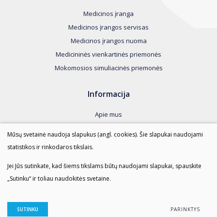
Medicinos įranga
Medicinos įrangos servisas
Medicinos įrangos nuoma
Medicininės vienkartinės priemonės
Mokomosios simuliacinės priemonės
Informacija
Apie mus
Kontaktai
Mūsų svetainė naudoja slapukus (angl. cookies). Šie slapukai naudojami
Taisyklės
statistikos ir rinkodaros tikslais.
Duomenų apsauga
Jei Jūs sutinkate, kad šiems tikslams būtų naudojami slapukai, spauskite
„Sutinku“ ir toliau naudokitės svetaine.
AMI SPRENDIMAI © 2023 Visos teisės saugomos.
Duomenų apsauga
SUTINKU
PARINKTYS
Sukurta:
TEXUS